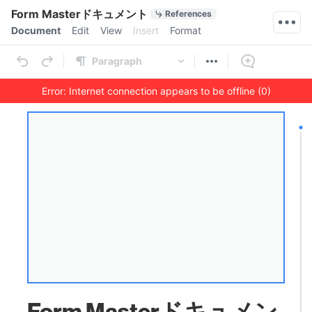
Quick Actions
Form Masterドキュメント
References
Menu bar
Document
Edit
View
Insert
Format
Ribbon
Paragraph
Error: Internet connection appears to be offline (0)
Outline
Document
Form Masterドキュメン