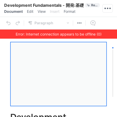
Quick Actions
Development Fundamentals - 開発:基礎コース（
References
Menu bar
Document
Edit
View
Insert
Format
Ribbon
Paragraph
Error: Internet connection appears to be offline (0)
Outline
Document