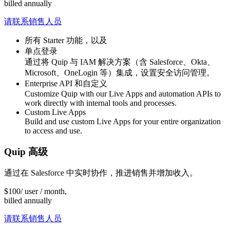
billed annually
请联系销售人员
所有 Starter 功能，以及
单点登录
通过将 Quip 与 IAM 解决方案（含 Salesforce、Okta、
Microsoft、OneLogin 等）集成，设置安全访问管理。
Enterprise API 和自定义
Customize Quip with our Live Apps and automation APIs to
work directly with internal tools and processes.
Custom Live Apps
Build and use custom Live Apps for your entire organization
to access and use.
Quip 高级
通过在 Salesforce 中实时协作，推进销售并增加收入。
$
100
/ user / month,
billed annually
请联系销售人员