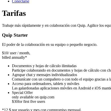
Conectarse
Tarifas
Trabaje más rápidamente y en colaboración con Quip. Agilice los e
Quip Starter
El poder de la colaboración en su equipo o pequeño negocio.
$
10
/ user / month,
billed annually*
Documentos y hojas de cálculo ilimitadas
Participe colaborando en documentos y hojas de cálculo con chat
Agrupar chat y mensajes individualizados
Comunícate con un compañero o con todo el equipo gracias a las
Acceso para ordenadores, tablets y móviles
Las galardonadas aplicaciones móviles en Android e iOS manti
Special Offer
only available on quip.com
$
30
for first five users
*12 $ por usuario y mes con compromiso mensual.